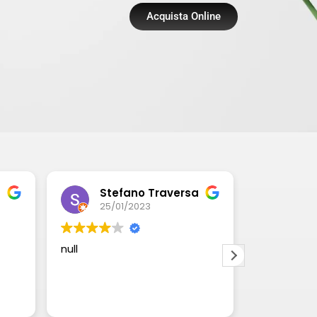
Acquista Online
Stefano Traversa
25/01/2023
17/
null
null