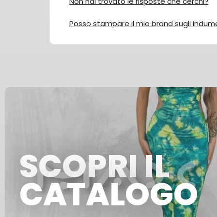
Non hai trovato le risposte che cerchi?
Posso stampare il mio brand sugli indum
SCOPRI IL
CATALOGO