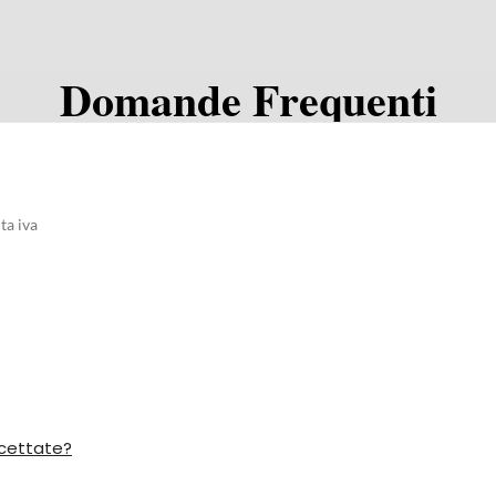
Domande Frequenti
ta iva
ccettate?