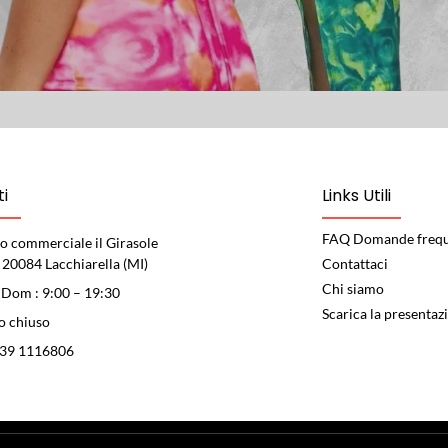
i
Links Utili
FAQ Domande frequ
o commerciale il Girasole
 20084 Lacchiarella (MI)
Contattaci
Chi siamo
 Dom : 9:00 – 19:30
Scarica la presentaz
o chiuso
339 1116806