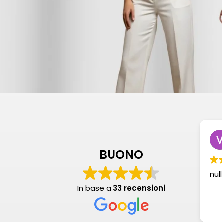
BUONO
null
In base a
33 recensioni