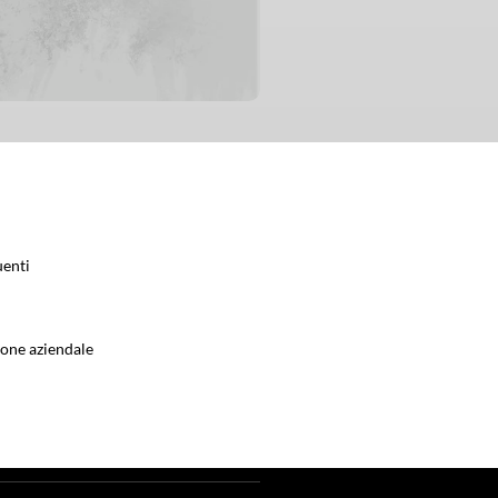
enti
ione aziendale