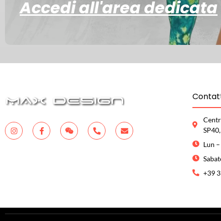
Accedi al
l'area dedicata
Contatt
Centr
SP40,
Lun –
Sabat
+39 